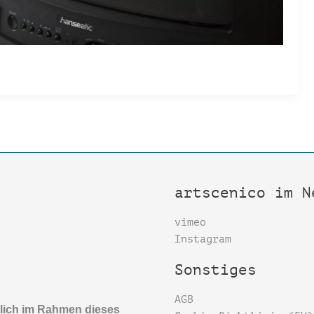
artscenico im N
vimeo
Instagram
Sonstiges
AGB
slich im Rahmen dieses