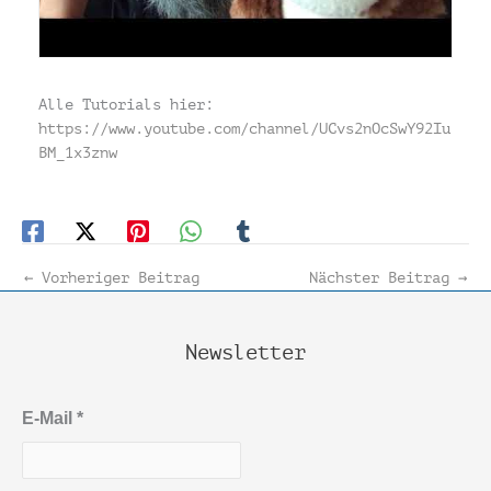
Alle Tutorials hier:
https://www.youtube.com/channel/UCvs2nOcSwY92Iu
BM_1x3znw
←
Vorheriger Beitrag
Nächster Beitrag
→
Newsletter
E-Mail
*